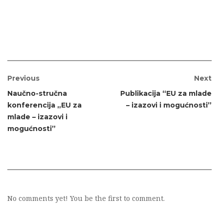
Previous
Next
Naučno-stručna
Publikacija “EU za mlade
konferencija „EU za
– izazovi i mogućnosti”
mlade – izazovi i
mogućnosti”
No comments yet! You be the first to comment.