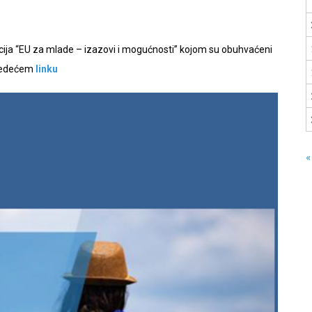
acija “EU za mlade – izazovi i mogućnosti” kojom su obuhvaćeni
 sledećem
linku
«