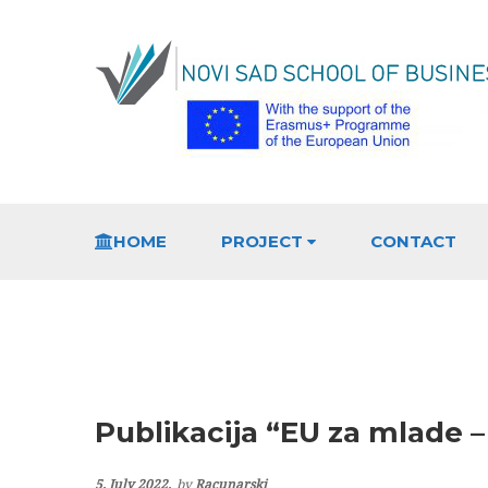
HOME
PROJECT
CONTACT
Publikacija “EU za mlade –
5. July 2022.
by
Racunarski