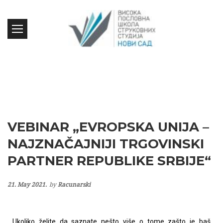
VEBINAR „EVROPSKA UNIJA –
NAJZNAČAJNIJI TRGOVINSKI
PARTNER REPUBLIKE SRBIJE“
21. May 2021.
by
Racunarski
Ukoliko želite da saznate nešto više o tome zašto je baš