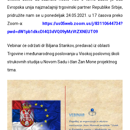
Evropska unija najznačajniji trgovinski partner Republike Srbije,
pridružite nam se u ponedeljak 24.05.2021. u 17 časova preko
Zoom-a:
https://us05web.zoom.us/j/83110644734?
pwd=dW1pb1dkcDl4Q3dVQ09yMzVtZXNEUT09
Vebinar će održati dr Biljana Stankov, predavač iz oblasti
Trgovine i međunarodnog poslovanja u Visokoj poslovnoj školi
strukovnih studija u Novom Sadu i član Žan Mone projektnog
tima.