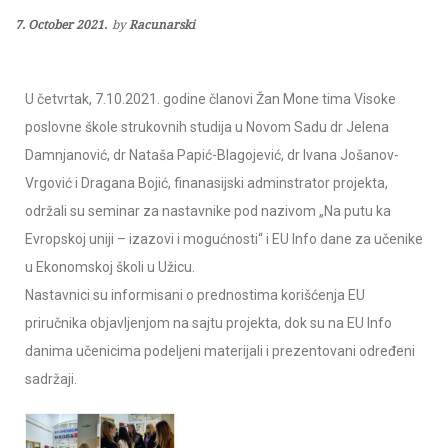
7. October 2021.
by
Racunarski
U četvrtak, 7.10.2021. godine članovi Žan Mone tima Visoke
poslovne škole strukovnih studija u Novom Sadu dr Jelena
Damnjanović, dr Nataša Papić-Blagojević, dr Ivana Jošanov-
Vrgović i Dragana Bojić, finanasijski adminstrator projekta,
održali su seminar za nastavnike pod nazivom „Na putu ka
Evropskoj uniji – izazovi i mogućnosti“ i EU Info dane za učenike
u Ekonomskoj školi u Užicu.
Nastavnici su informisani o prednostima korišćenja EU
priručnika objavljenjom na sajtu projekta, dok su na EU Info
danima učenicima podeljeni materijali i prezentovani određeni
sadržaji.