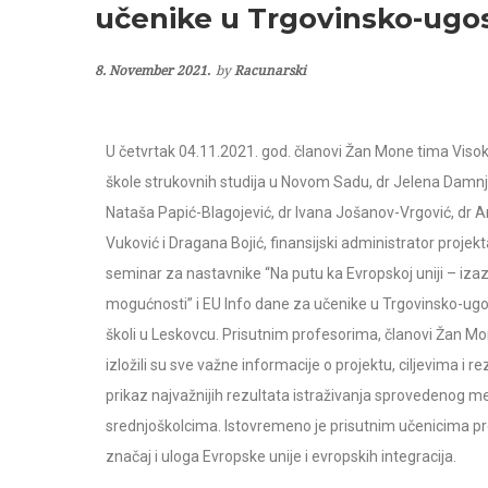
učenike u Trgovinsko-ugost
8. November 2021.
by
Racunarski
U četvrtak 04.11.2021. god. članovi Žan Mone tima Viso
škole strukovnih studija u Novom Sadu, dr Jelena Damnj
Nataša Papić-Blagojević, dr Ivana Jošanov-Vrgović, dr A
Vuković i Dragana Bojić, finansijski administrator projekt
seminar za nastavnike “Na putu ka Evropskoj uniji – izaz
mogućnosti” i EU Info dane za učenike u Trgovinsko-ugos
školi u Leskovcu. Prisutnim profesorima, članovi Žan M
izložili su sve važne informacije o projektu, ciljevima i r
prikaz najvažnijih rezultata istraživanja sprovedenog m
srednjoškolcima. Istovremeno je prisutnim učenicima p
značaj i uloga Evropske unije i evropskih integracija.