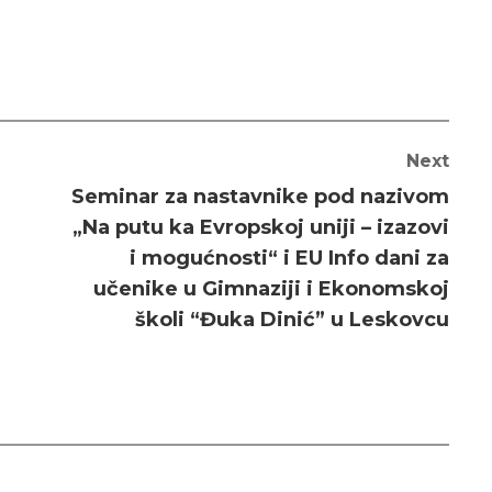
Next
Seminar za nastavnike pod nazivom
„Na putu ka Evropskoj uniji – izazovi
i mogućnosti“ i EU Info dani za
učenike u Gimnaziji i Ekonomskoj
školi “Đuka Dinić” u Leskovcu