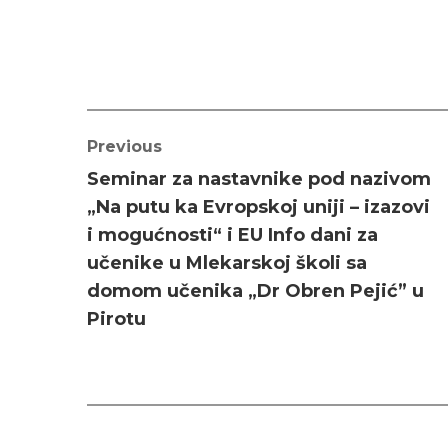
Previous
Seminar za nastavnike pod nazivom
„Na putu ka Evropskoj uniji – izazovi
i mogućnosti“ i EU Info dani za
učenike u Mlekarskoj školi sa
domom učenika „Dr Obren Pejić” u
Pirotu