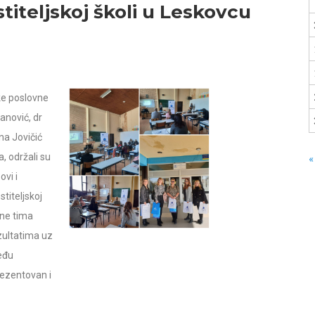
iteljskoj školi u Leskovcu
ke poslovne
anović, dr
na Jovičić
a, održali su
«
ovi i
titeljskoj
one tima
ezultatima uz
eđu
rezentovan i