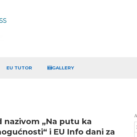
EU TUTOR
GALLERY
A
d nazivom „Na putu ka
 mogućnosti“ i EU Info dani za