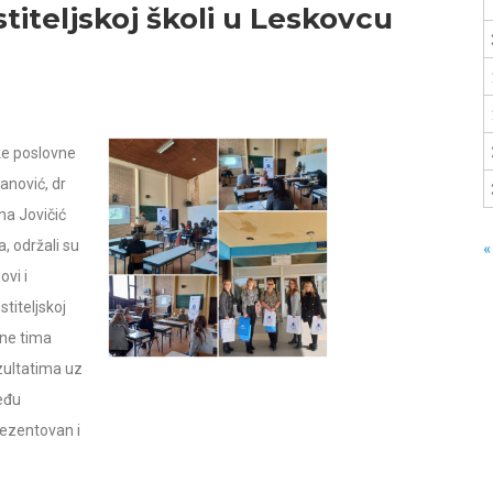
iteljskoj školi u Leskovcu
ke poslovne
anović, dr
na Jovičić
a, održali su
«
ovi i
titeljskoj
one tima
ezultatima uz
eđu
rezentovan i