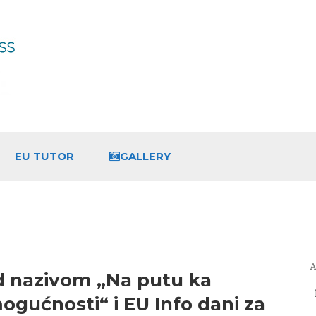
EU TUTOR
GALLERY
A
d nazivom „Na putu ka
 mogućnosti“ i EU Info dani za