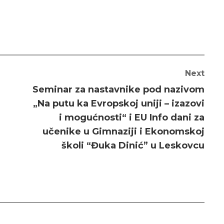
Next
Seminar za nastavnike pod nazivom
„Na putu ka Evropskoj uniji – izazovi
i mogućnosti“ i EU Info dani za
učenike u Gimnaziji i Ekonomskoj
školi “Đuka Dinić” u Leskovcu