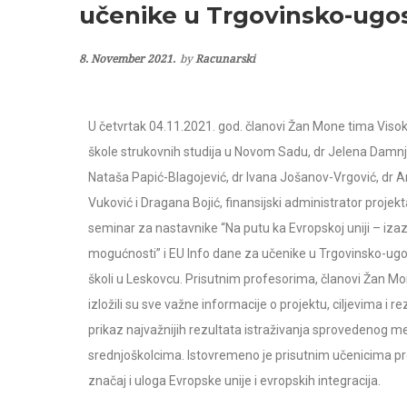
učenike u Trgovinsko-ugost
8. November 2021.
by
Racunarski
U četvrtak 04.11.2021. god. članovi Žan Mone tima Viso
škole strukovnih studija u Novom Sadu, dr Jelena Damnj
Nataša Papić-Blagojević, dr Ivana Jošanov-Vrgović, dr A
Vuković i Dragana Bojić, finansijski administrator projekt
seminar za nastavnike “Na putu ka Evropskoj uniji – izaz
mogućnosti” i EU Info dane za učenike u Trgovinsko-ugos
školi u Leskovcu. Prisutnim profesorima, članovi Žan M
izložili su sve važne informacije o projektu, ciljevima i r
prikaz najvažnijih rezultata istraživanja sprovedenog m
srednjoškolcima. Istovremeno je prisutnim učenicima p
značaj i uloga Evropske unije i evropskih integracija.