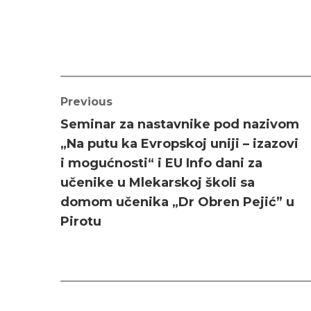
Previous
Seminar za nastavnike pod nazivom
„Na putu ka Evropskoj uniji – izazovi
i mogućnosti“ i EU Info dani za
učenike u Mlekarskoj školi sa
domom učenika „Dr Obren Pejić” u
Pirotu